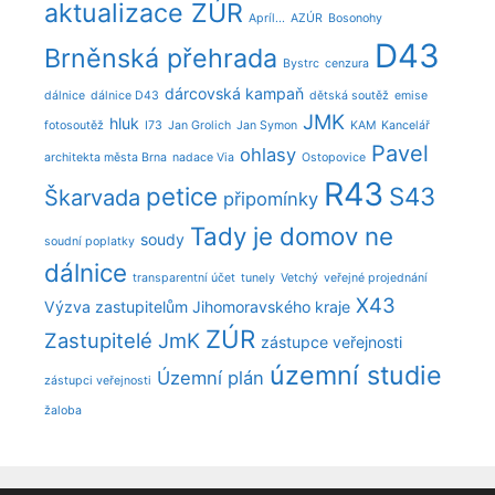
aktualizace ZÚR
Apríl...
AZÚR
Bosonohy
D43
Brněnská přehrada
Bystrc
cenzura
dárcovská kampaň
dálnice
dálnice D43
dětská soutěž
emise
JMK
hluk
fotosoutěž
I73
Jan Grolich
Jan Symon
KAM
Kancelář
Pavel
ohlasy
architekta města Brna
nadace Via
Ostopovice
R43
petice
S43
Škarvada
připomínky
Tady je domov ne
soudy
soudní poplatky
dálnice
transparentní účet
tunely
Vetchý
veřejné projednání
X43
Výzva zastupitelům Jihomoravského kraje
ZÚR
Zastupitelé JmK
zástupce veřejnosti
územní studie
Územní plán
zástupci veřejnosti
žaloba