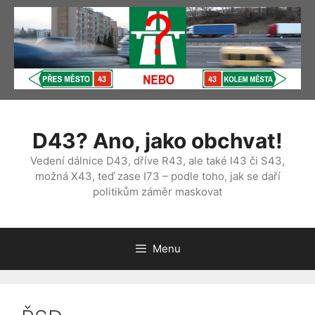
Přeskočit
na
obsah
D43? Ano, jako obchvat!
Vedení dálnice D43, dříve R43, ale také I43 či S43,
možná X43, teď zase I73 – podle toho, jak se daří
politikům záměr maskovat
Menu