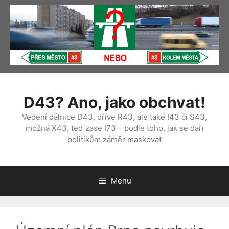
Přeskočit
na
obsah
D43? Ano, jako obchvat!
Vedení dálnice D43, dříve R43, ale také I43 či S43,
možná X43, teď zase I73 – podle toho, jak se daří
politikům záměr maskovat
Menu