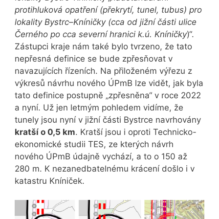
protihluková opatření (překrytí, tunel, tubus) pro
lokality Bystrc–Kníničky (cca od jižní části ulice
Černého po cca severní hranici k.ú. Kníničky
)“.
Zástupci kraje nám také bylo tvrzeno, že tato
nepřesná definice se bude zpřesňovat v
navazujících řízeních. Na přiloženém výřezu z
výkresů návrhu nového ÚPmB lze vidět, jak byla
tato definice postupně „zpřesněna“ v roce 2022
a nyní. Už jen letmým pohledem vidíme, že
tunely jsou nyní v jižní části Bystrce navrhovány
kratší o 0,5 km
. Kratší jsou i oproti Technicko-
ekonomické studii TES, ze kterých návrh
nového ÚPmB údajně vychází, a to o 150 až
280 m. K nezanedbatelnému krácení došlo i v
katastru Kníniček.