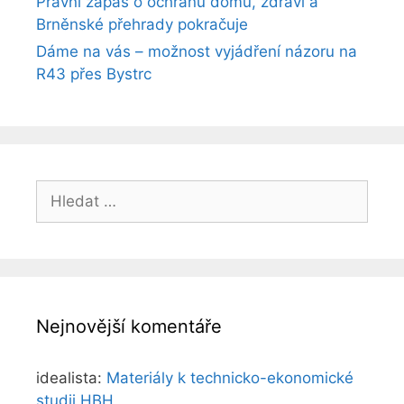
Právní zápas o ochranu domů, zdraví a
Brněnské přehrady pokračuje
Dáme na vás – možnost vyjádření názoru na
R43 přes Bystrc
Hledat:
Nejnovější komentáře
idealista
:
Materiály k technicko-ekonomické
studii HBH