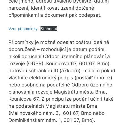
celé jméno, adresu trvalého bydliště, datum
narození, identifikovat území dotčené
připomínkami a dokument pak podepsat.
Vzor připomínky
Stáhnout
Připomínky je možné odeslat poštou ideálně
doporučeně – rozhodující je datum podání,
nikoli doručení (Odbor územního plánování a
rozvoje (OÚPR), Kounicova 67, 601 67, Brno),
datovou schránkou ID (a7kbrrn), mailem pokud
vlastníte elektronický podpis (posta@brno.cz)
nebo osobně na podatelně Odboru územního
plánování a rozvoje Magistrátu města Brna,
Kounicova 67. Z principu lze podání učinit také
na podatelnách Magistrátu města Brna
(Malinovského nám. 3, 601 67, Brno nebo
Dominikánském nám. 1, 601 67, Brno).