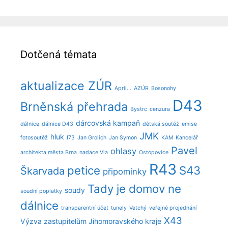
Dotčená témata
aktualizace ZÚR
Apríl...
AZÚR
Bosonohy
D43
Brněnská přehrada
Bystrc
cenzura
dárcovská kampaň
dálnice
dálnice D43
dětská soutěž
emise
JMK
hluk
fotosoutěž
I73
Jan Grolich
Jan Symon
KAM
Kancelář
Pavel
ohlasy
architekta města Brna
nadace Via
Ostopovice
R43
petice
S43
Škarvada
připomínky
Tady je domov ne
soudy
soudní poplatky
dálnice
transparentní účet
tunely
Vetchý
veřejné projednání
X43
Výzva zastupitelům Jihomoravského kraje