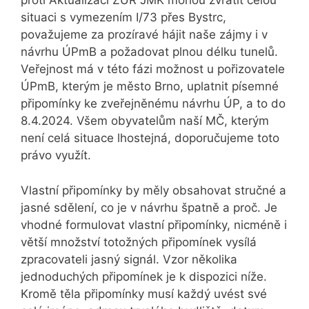
proti Aktualizaci ZÚR JMK mohou zvrátit celou
situaci s vymezením I/73 přes Bystrc,
považujeme za prozíravé hájit naše zájmy i v
návrhu ÚPmB a požadovat plnou délku tunelů.
Veřejnost má v této fázi možnost u pořizovatele
ÚPmB, kterým je město Brno, uplatnit písemné
připomínky ke zveřejněnému návrhu ÚP, a to do
8.4.2024. Všem obyvatelům naší MČ, kterým
není celá situace lhostejná, doporučujeme toto
právo využít.
Vlastní připomínky by měly obsahovat stručné a
jasné sdělení, co je v návrhu špatně a proč. Je
vhodné formulovat vlastní připomínky, nicméně i
větší množství totožných připomínek vysílá
zpracovateli jasný signál. Vzor několika
jednoduchých připomínek je k dispozici níže.
Kromě těla připomínky musí každý uvést své