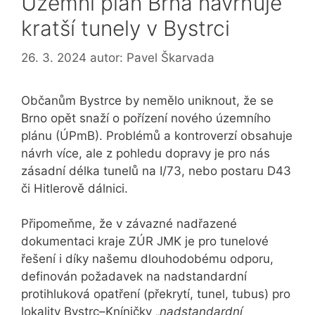
Územní plán Brna navrhuje
kratší tunely v Bystrci
26. 3. 2024
autor:
Pavel Škarvada
Občanům Bystrce by nemělo uniknout, že se
Brno opět snaží o pořízení nového územního
plánu (ÚPmB). Problémů a kontroverzí obsahuje
návrh více, ale z pohledu dopravy je pro nás
zásadní délka tunelů na I/73, nebo postaru D43
či Hitlerově dálnici.
Připomeňme, že v závazné nadřazené
dokumentaci kraje ZÚR JMK je pro tunelové
řešení i díky našemu dlouhodobému odporu,
definován požadavek na nadstandardní
protihluková opatření (překrytí, tunel, tubus) pro
lokality Bystrc–Kníničky „
nadstandardní